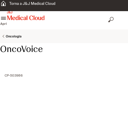
Torna a J&J Medical Cloud
skip to content
Apri
Oncologia
OncoVoice
CP-503986